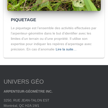
PIQUETAGE
Le piquetage est l’ensemble des activités effectuées par
l’arpenteur-géomètre dans le but d’identifier avec les
limites d’un terrain ou d’une propriété. Il utilise son
expertise pour indiquer les repères d’arpentage avec
précision. En cas d’anomalie
Lire la suite…
UNIVERS GÉO
ARPENTEUR-GÉOMÈTRE INC.
3250, RUE JEAN-TALON EST
Montréal, QC H2A 1W1