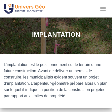
D
É
P
L
I
IMPLANTATION
E
R
L
A
N
A
L’implantation est le positionnement sur le terrain d’une
V
I
future construction. Avant de délivrer un permis de
G
construire, les municipalités exigent souvent un projet
A
d’implantation. L’arpenteur-géomètre prépare alors un plan
T
I
sur lequel il indique la position de la construction projetée
O
par rapport aux limites de propriété.
N