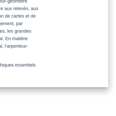
teur-géomètre
re aux relevés, aux
on de cartes et de
gement, par
les, les grandes
nal. En matière
, l’arpenteur-
hiques essentiels