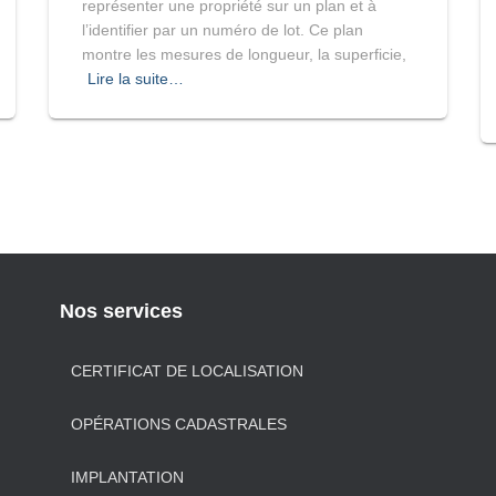
représenter une propriété sur un plan et à
l’identifier par un numéro de lot. Ce plan
montre les mesures de longueur, la superficie,
Lire la suite…
Nos services
CERTIFICAT DE LOCALISATION
OPÉRATIONS CADASTRALES
IMPLANTATION