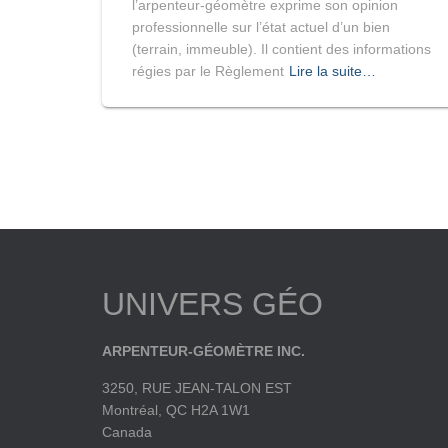
l’arpenteur-géomètre exprime son opinion
professionnelle sur l’état actuel d’un bien
(terrain, immeuble). Il contient des informations
régies par le Règlement
Lire la suite…
UNIVERS GÉO
ARPENTEUR-GÉOMÈTRE INC.
3250, RUE JEAN-TALON EST
Montréal, QC H2A 1W1
Canada