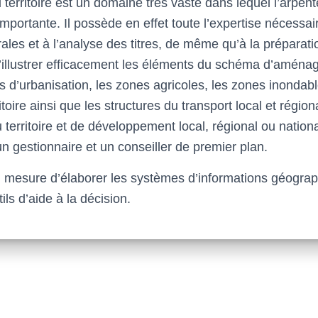
erritoire est un domaine très vaste dans lequel l’arpen
portante. Il possède en effet toute l’expertise nécessai
les et à l’analyse des titres, de même qu’à la préparati
’illustrer efficacement les éléments du schéma d’aména
s d’urbanisation, les zones agricoles, les zones inondab
itoire ainsi que les structures du transport local et régio
erritoire et de développement local, régional ou national
n gestionnaire et un conseiller de premier plan.
n mesure d’élaborer les systèmes d’informations géograp
ls d’aide à la décision.