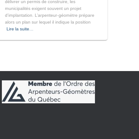
délivrer un permis de construire, les
municipalités exigent souvent un projet
d’implantation. L’arpenteur-géomètre prépare
alors un plan sur lequel il indique la position
Lire la suite…