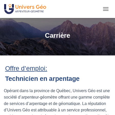
D
É
P
L
I
Carrière
E
R
L
A
N
A
V
Offre d’emploi:
I
G
Technicien en arpentage
A
T
Opérant dans la province de Québec, Univers Géo est une
I
O
société d’arpenteur-géomètre offrant une gamme complète
N
de services d’arpentage et de géomatique. La réputation
d’Univers Géo est attribuable à un service professionnel,