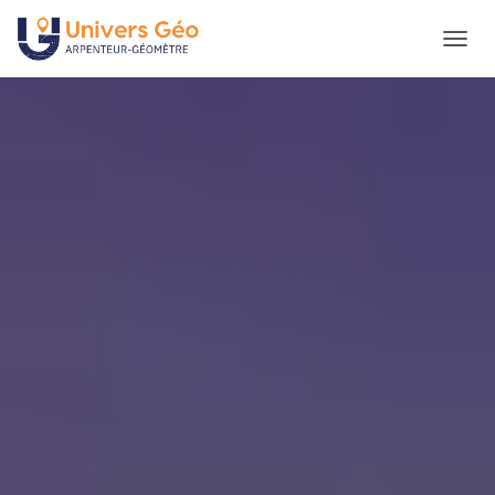
D
É
P
L
I
E
R
L
A
N
A
V
I
G
A
T
I
O
N